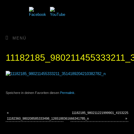
MENÜ
11182185_980211455333211_
Speichere in deinen Favoriten diesen
Permalink
.
«
11182185_980211221999901_415322576
11182360_980208585333498_1265188361666341785_n
»