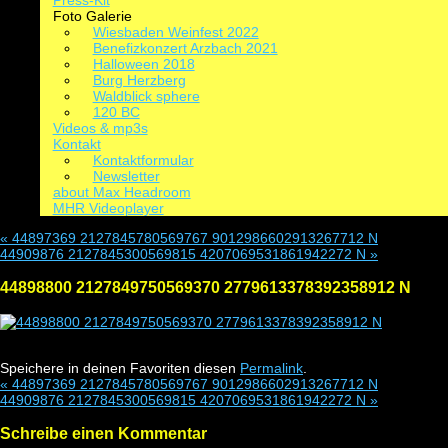
Press-Kit
Foto Galerie
Wiesbaden Weinfest 2022
Benefizkonzert Arzbach 2021
Halloween 2018
Burg Herzberg
Waldblick sphere
120 BC
Videos & mp3s
Kontakt
Kontaktformular
Newsletter
about Max Headroom
MHR Videoplayer
«
44897369 2127845780569767 9012986602913267712 N
44909876 2127845300569815 4207069531861942272 N
»
44898800 2127849750569370 2779613378392358912 N
Speichere in deinen Favoriten diesen
Permalink
.
«
44897369 2127845780569767 9012986602913267712 N
44909876 2127845300569815 4207069531861942272 N
»
Schreibe einen Kommentar