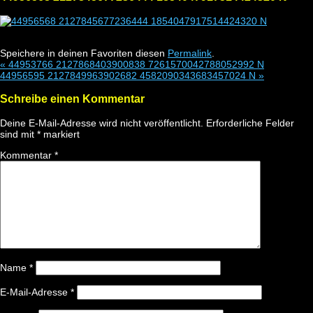
Speichere in deinen Favoriten diesen
Permalink
.
«
44953766 2127868403900838 7261570042788052992 N
44956595 2127849963902682 4582090343683457024 N
»
Schreibe einen Kommentar
Deine E-Mail-Adresse wird nicht veröffentlicht.
Erforderliche Felder
sind mit
*
markiert
Kommentar
*
Name
*
E-Mail-Adresse
*