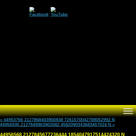
Menü
Zum
Inhalt
springen
«
44953766 2127868403900838 7261570042788052992 N
44956595 2127849963902682 4582090343683457024 N
»
44956568 2127845677236444 1854047917514424320 N