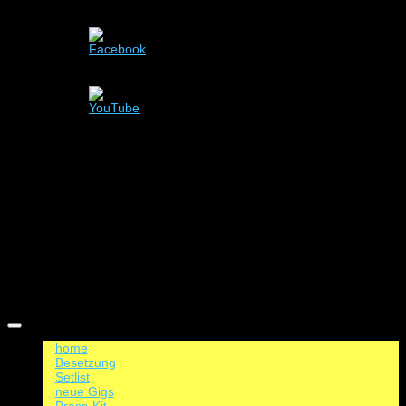
Menü
Zum
Inhalt
home
springen
Besetzung
Setlist
neue Gigs