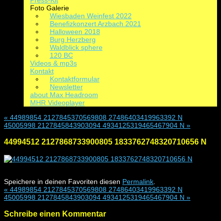
Press-Kit
Foto Galerie
Wiesbaden Weinfest 2022
Benefizkonzert Arzbach 2021
Halloween 2018
Burg Herzberg
Waldblick sphere
120 BC
Videos & mp3s
Kontakt
Kontaktformular
Newsletter
about Max Headroom
MHR Videoplayer
«
44989854 2127845370569808 27486403419963392 N
45005998 2127845843903094 4934125319465467904 N
»
44994512 2127868733900805 1833762748320710656 N
Speichere in deinen Favoriten diesen
Permalink
.
«
44989854 2127845370569808 27486403419963392 N
45005998 2127845843903094 4934125319465467904 N
»
Schreibe einen Kommentar