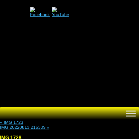
Menü
Zum
Inhalt
springen
«
IMG 1723
IMG 20220813 215309
»
IMG 1728