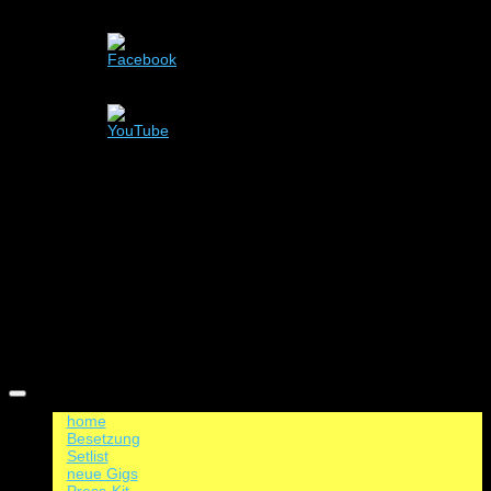
Menü
Zum
Inhalt
home
springen
Besetzung
Setlist
neue Gigs