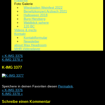
Press-Kit
Foto Galerie
Wiesbaden Weinfest 2022
Benefizkonzert Arzbach 2021
Halloween 2018
Burg Herzberg
Waldblick sphere
120 BC
Videos & mp3s
Kontakt
Kontaktformular
Newsletter
about Max Headroom
MHR Videoplayer
«
K-IMG 3376
K-IMG 3378
»
K-IMG 3377
Speichere in deinen Favoriten diesen
Permalink
.
«
K-IMG 3376
K-IMG 3378
»
Schreibe einen Kommentar