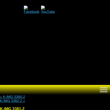
Menü
Zum
Inhalt
springen
«
K-IMG 3380-2
K-IMG 3382-2
»
K-IMG 3381-2