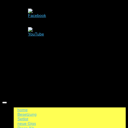
Menü
Zum
Inhalt
home
springen
Besetzung
Setlist
neue Gigs