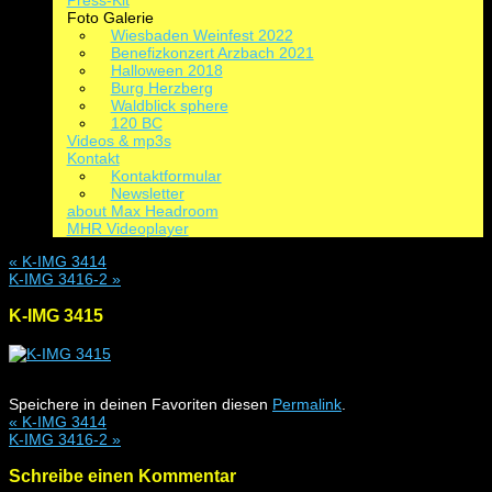
Press-Kit
Foto Galerie
Wiesbaden Weinfest 2022
Benefizkonzert Arzbach 2021
Halloween 2018
Burg Herzberg
Waldblick sphere
120 BC
Videos & mp3s
Kontakt
Kontaktformular
Newsletter
about Max Headroom
MHR Videoplayer
«
K-IMG 3414
K-IMG 3416-2
»
K-IMG 3415
Speichere in deinen Favoriten diesen
Permalink
.
«
K-IMG 3414
K-IMG 3416-2
»
Schreibe einen Kommentar