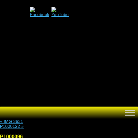
Menü
Zum
Inhalt
springen
«
IMG 3631
P1000122
»
P1000096